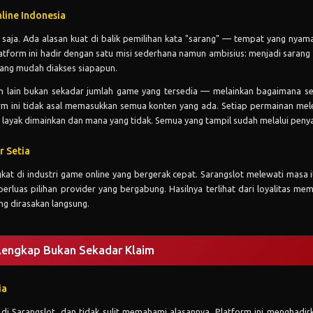
line Indonesia
aja. Ada alasan kuat di balik pemilihan kata "sarang" — tempat yang nyaman,
atform ini hadir dengan satu misi sederhana namun ambisius: menjadi sarang
yang mudah diakses siapapun.
 lain bukan sekadar jumlah game yang tersedia — melainkan bagaimana s
orm ini tidak asal memasukkan semua konten yang ada. Setiap permainan mel
layak dimainkan dan mana yang tidak. Semua yang tampil sudah melalui penya
r Setia
gkat di industri game online yang bergerak cepat. Sarangslot melewati masa
erluas pilihan provider yang bergabung. Hasilnya terlihat dari loyalitas 
ng dirasakan langsung.
lengkap Bukan Sekadar Klaim
ia
 di Sarangslot, dan tidak sulit memahami alasannya. Platform ini menghadirka