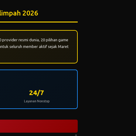
limpah 2026
 provider resmi dunia, 20 pilihan game
untuk seluruh member aktif sejak Maret
24/7
Layanan Nonstop