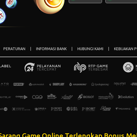
PERATURAN
|
INFORMASI BANK
|
HUBUNGI KAMI
|
KEBIJAKAN P
 Sarang Game Online Terlengkap Bonus Me