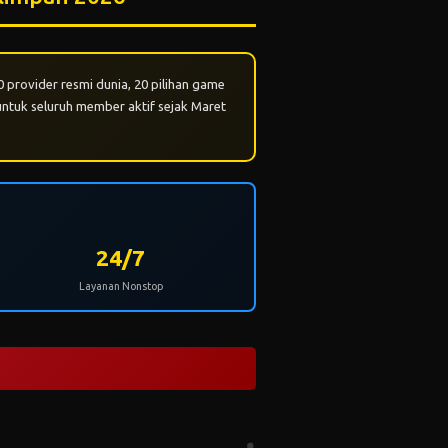
 provider resmi dunia, 20 pilihan game
untuk seluruh member aktif sejak Maret
24/7
Layanan Nonstop