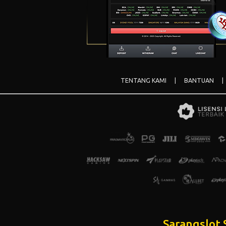
TENTANG KAMI
|
BANTUAN
|
Sarangslot