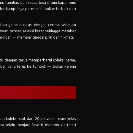
 familiar, dan selalu bisa dituju kapanpun.
 berkumpulnya permainan online terbaik dari
etiap game dikurasi dengan cermat sebelum
ewati proses seleksi ketat sehingga member
ringan — member tinggal pilih dan nikmati.
 itu dengan terus memperbarui koleksi game,
member yang terus bertumbuh — bukan karena
n koleksi slot dari 20 provider resmi kelas
a selalu menjadi favorit member dari hari