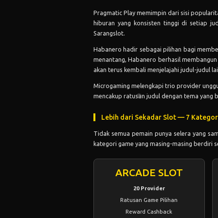
Pragmatic Play memimpin dari sisi popularit
hiburan yang konsisten tinggi di setiap 
Sarangslot.
Habanero hadir sebagai pilihan bagi membe
menantang, Habanero berhasil membangun b
akan terus kembali menjelajahi judul-judul la
Microgaming melengkapi trio provider unggu
mencakup ratusan judul dengan tema yang b
Lebih dari Sekadar Slot — 7 Katego
Tidak semua pemain punya selera yang sama
kategori game yang masing-masing berdiri s
ARCADE SLOT
20 Provider
Ratusan Game Pilihan
Reward Cashback