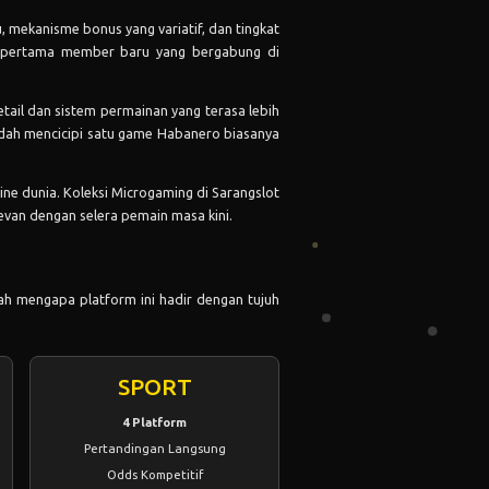
, mekanisme bonus yang variatif, dan tingkat
han pertama member baru yang bergabung di
ail dan sistem permainan yang terasa lebih
dah mencicipi satu game Habanero biasanya
ne dunia. Koleksi Microgaming di Sarangslot
van dengan selera pemain masa kini.
ah mengapa platform ini hadir dengan tujuh
SPORT
4 Platform
Pertandingan Langsung
Odds Kompetitif