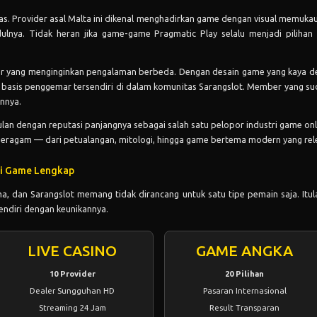
as. Provider asal Malta ini dikenal menghadirkan game dengan visual memukau
judulnya. Tidak heran jika game-game Pragmatic Play selalu menjadi pili
r yang menginginkan pengalaman berbeda. Dengan desain game yang kaya det
asis penggemar tersendiri di dalam komunitas Sarangslot. Member yang su
innya.
lan dengan reputasi panjangnya sebagai salah satu pelopor industri game onli
eragam — dari petualangan, mitologi, hingga game bertema modern yang rele
ri Game Lengkap
, dan Sarangslot memang tidak dirancang untuk satu tipe pemain saja. Itul
endiri dengan keunikannya.
LIVE CASINO
GAME ANGKA
10 Provider
20 Pilihan
Dealer Sungguhan HD
Pasaran Internasional
Streaming 24 Jam
Result Transparan