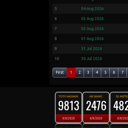
5
04 Aug 2026
6
03 Aug 2026
7
02 Aug 2026
8
01 Aug 2026
9
31 Jul 2026
10
30 Jul 2026
First
1
2
3
4
5
6
7
TOTO WUHAN
HK SIANG
SG MET
9813
2476
48
9/8/2026
8/8/2026
8/8/20
TOTO MACAU0000
TOTO MACAU1300
TOTO MACA