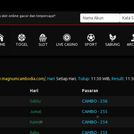
line gacor dan terpercaya!!
Selamat Datang Di Sarangslot, situs slot o
ME
TOGEL
SLOT
LIVE CASINO
SPORT
SABUNG
ARC
w.magnumcambodia.com/
, Hari:
Setiap Hari
, Tutup:
11:30 WIB
, Result:
11:5
Hari
Pasaran
Sabtu
CAMBO - 256
Jumat
CAMBO - 255
Kamis
CAMBO - 254
Rabu
CAMBO - 253