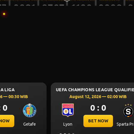
57
9031
6525
1109
8806
6
26
8/8/2026
8/8/2026
8/8/2026
8/8/2026
IERS
UEFA CHAMPIONS LEAGUE QUALIFIERS
UEF
August 12, 2026 — 01:15 WIB
0 : 0
BET NOW
Slovan
bahce
Mjallby
Bodo
Bratislava