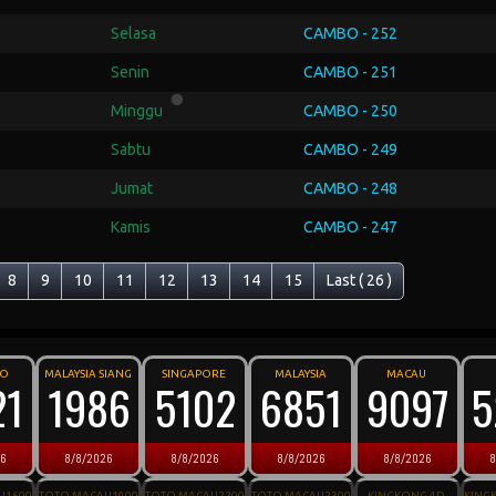
Selasa
CAMBO - 252
Senin
CAMBO - 251
Minggu
CAMBO - 250
Sabtu
CAMBO - 249
Jumat
CAMBO - 248
Kamis
CAMBO - 247
8
9
10
11
12
13
14
15
Last ( 26 )
RO
MALAYSIA SIANG
SINGAPORE
MALAYSIA
MACAU
21
1986
5102
6851
9097
5
26
8/8/2026
8/8/2026
8/8/2026
8/8/2026
8
U1600
TOTO MACAU1900
TOTO MACAU2200
TOTO MACAU2300
KINGKONG 4D
KING