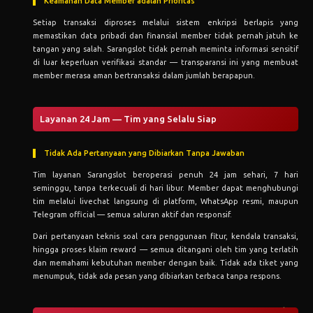
Keamanan Data Member adalah Prioritas
Setiap transaksi diproses melalui sistem enkripsi berlapis yang
memastikan data pribadi dan finansial member tidak pernah jatuh ke
tangan yang salah. Sarangslot tidak pernah meminta informasi sensitif
di luar keperluan verifikasi standar — transparansi ini yang membuat
member merasa aman bertransaksi dalam jumlah berapapun.
Layanan 24 Jam — Tim yang Selalu Siap
Tidak Ada Pertanyaan yang Dibiarkan Tanpa Jawaban
Tim layanan Sarangslot beroperasi penuh 24 jam sehari, 7 hari
seminggu, tanpa terkecuali di hari libur. Member dapat menghubungi
tim melalui livechat langsung di platform, WhatsApp resmi, maupun
Telegram official — semua saluran aktif dan responsif.
Dari pertanyaan teknis soal cara penggunaan fitur, kendala transaksi,
hingga proses klaim reward — semua ditangani oleh tim yang terlatih
dan memahami kebutuhan member dengan baik. Tidak ada tiket yang
menumpuk, tidak ada pesan yang dibiarkan terbaca tanpa respons.