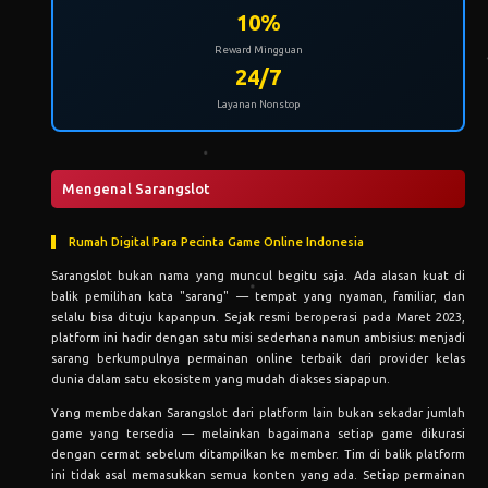
10%
Reward Mingguan
24/7
Layanan Nonstop
Mengenal Sarangslot
Rumah Digital Para Pecinta Game Online Indonesia
Sarangslot bukan nama yang muncul begitu saja. Ada alasan kuat di
balik pemilihan kata "sarang" — tempat yang nyaman, familiar, dan
selalu bisa dituju kapanpun. Sejak resmi beroperasi pada Maret 2023,
platform ini hadir dengan satu misi sederhana namun ambisius: menjadi
sarang berkumpulnya permainan online terbaik dari provider kelas
dunia dalam satu ekosistem yang mudah diakses siapapun.
Yang membedakan Sarangslot dari platform lain bukan sekadar jumlah
game yang tersedia — melainkan bagaimana setiap game dikurasi
dengan cermat sebelum ditampilkan ke member. Tim di balik platform
ini tidak asal memasukkan semua konten yang ada. Setiap permainan