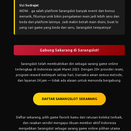
Uci Sudrajat
WOW... ga salah platform Sarangslot banyak event dan bonus
menarik, fiturnya unik bikin pengalaman main jadi lebih seru dan
beda dari platform lainnya. Jadi makin betah main disini, buat lo
yang cari game yang beda dan seru, Sarangslot tempatnya!
Gabung Sekarang di Sarangslot!
Sarangslot telah membuktikan diri sebagai sarang game online
terlengkap di Indonesia sejak Maret 2023. Dengan 20+ provider resmi,
program reward melimpah setiap hari, transaksi aman semua metode,
dan layanan 24 jam — tidak ada alasan untuk menunda bergabung.
DAFTAR SARANGSLOT SEKARANG
Daftar sekarang, pilih game favorit kamu dari ratusan koleksi terbaik,
dan rasakan sendiri mengapa ribuan member aktif Indonesia
menjadikan Sarangslot sebagai sarang game online pilihan utama