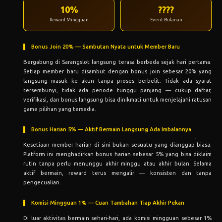
10%
????
Reward Mingguan
Event Bulanan
Bonus Join 20% — Sambutan Nyata untuk Member Baru
Bergabung di Sarangslot langsung terasa berbeda sejak hari pertama.
Setiap member baru disambut dengan bonus join sebesar 20% yang
langsung masuk ke akun tanpa proses berbelit. Tidak ada syarat
tersembunyi, tidak ada periode tunggu panjang — cukup daftar,
verifikasi, dan bonus langsung bisa dinikmati untuk menjelajahi ratusan
game pilihan yang tersedia.
Bonus Harian 5% — Aktif Bermain Langsung Ada Imbalannya
Kesetiaan member harian di sini bukan sesuatu yang dianggap biasa.
Platform ini menghadirkan bonus harian sebesar 5% yang bisa diklaim
rutin tanpa perlu menunggu akhir minggu atau akhir bulan. Selama
aktif bermain, reward terus mengalir — konsisten dan tanpa
pengecualian.
Komisi Mingguan 1% — Cuan Tambahan Tiap Akhir Pekan
Di luar aktivitas bermain sehari-hari, ada komisi mingguan sebesar 1%