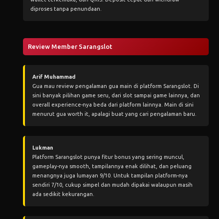
diproses tanpa penundaan.
Review Member Sarangslot
Arif Muhammad
Gua mau review pengalaman gua main di platform Sarangslot. Di
sini banyak pilihan game seru, dari slot sampai game lainnya, dan
overall experience-nya beda dari platform lainnya. Main di sini
menurut gua worth it, apalagi buat yang cari pengalaman baru.
Lukman
Platform Sarangslot punya fitur bonus yang sering muncul,
gameplay-nya smooth, tampilannya enak dilihat, dan peluang
menangnya juga lumayan 9/10. Untuk tampilan platform-nya
sendiri 7/10, cukup simpel dan mudah dipakai walaupun masih
ada sedikit kekurangan.