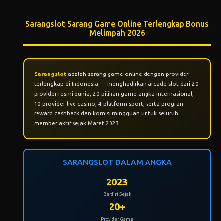
Sarangslot Sarang Game Online Terlengkap Bonus
Melimpah 2026
Sarangslot
adalah sarang game online dengan provider
terlengkap di Indonesia — menghadirkan arcade slot dari 20
provider resmi dunia, 20 pilihan game angka internasional,
10 provider live casino, 4 platform sport, serta program
reward cashback dan komisi mingguan untuk seluruh
member aktif sejak Maret 2023.
SARANGSLOT DALAM ANGKA
2023
Berdiri Sejak
20+
Provider Game