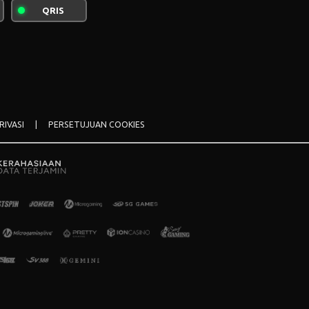
QRIS
RIVASI
|
PERSETUJUAN COOKIES