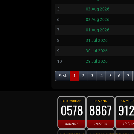
5
03 Aug 2026
6
02 Aug 2026
7
01 Aug 2026
8
31 Jul 2026
9
30 Jul 2026
10
29 Jul 2026
First
1
2
3
4
5
6
7
TOTO WUHAN
HK SIANG
SG MET
0578
8867
91
8/8/2026
7/8/2026
7/8/20
TOTO MACAU0000
TOTO MACAU1300
TOTO MACA