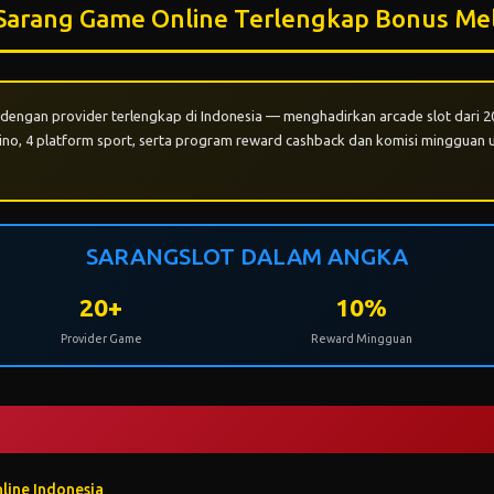
 Sarang Game Online Terlengkap Bonus Me
dengan provider terlengkap di Indonesia — menghadirkan arcade slot dari 20
asino, 4 platform sport, serta program reward cashback dan komisi mingguan 
SARANGSLOT DALAM ANGKA
20+
10%
Provider Game
Reward Mingguan
line Indonesia