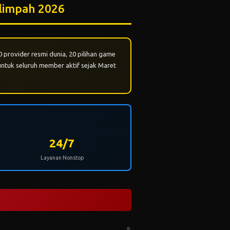
limpah 2026
 provider resmi dunia, 20 pilihan game
untuk seluruh member aktif sejak Maret
24/7
Layanan Nonstop