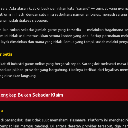
aja. Ada alasan kuat di balik pemilihan kata "sarang" — tempat yang nyaman,
atform ini hadir dengan satu misi sederhana namun ambisius: menjadi sarang
yang mudah diakses siapapun.
 lain bukan sekadar jumlah game yang tersedia — melainkan bagaimana s
orm ini tidak asal memasukkan semua konten yang ada. Setiap permainan mel
layak dimainkan dan mana yang tidak. Semua yang tampil sudah melalui penya
r Setia
gkat di industri game online yang bergerak cepat. Sarangslot melewati masa
erluas pilihan provider yang bergabung. Hasilnya terlihat dari loyalitas 
ng dirasakan langsung.
lengkap Bukan Sekadar Klaim
ia
 di Sarangslot, dan tidak sulit memahami alasannya. Platform ini menghadirka
empat lain mampu tandingi. Di antara deretan provider tersebut, tiga nam