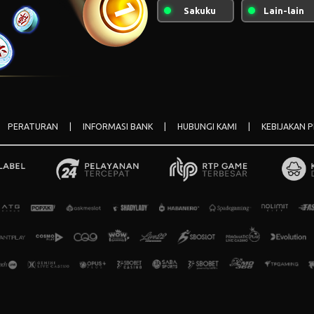
Sakuku
Lain-lain
PERATURAN
|
INFORMASI BANK
|
HUBUNGI KAMI
|
KEBIJAKAN P