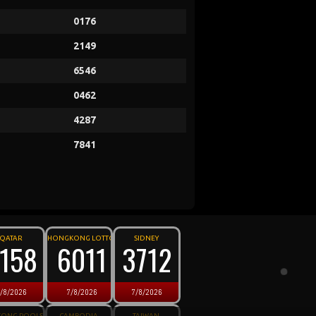
0176
2149
6546
0462
4287
7841
QATAR
HONGKONG LOTTO
SIDNEY
158
6011
3712
/8/2026
7/8/2026
7/8/2026
KONG POOLS
CAMBODIA
TAIWAN