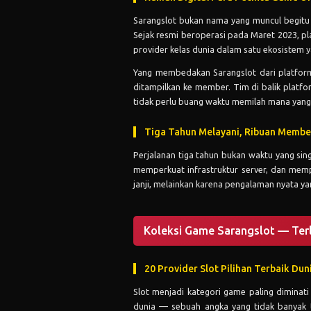
Sarangslot bukan nama yang muncul begitu s
Sejak resmi beroperasi pada Maret 2023, pl
provider kelas dunia dalam satu ekosistem 
Yang membedakan Sarangslot dari platform
ditampilkan ke member. Tim di balik platf
tidak perlu buang waktu memilah mana yang 
Tiga Tahun Melayani, Ribuan Membe
Perjalanan tiga tahun bukan waktu yang sin
memperkuat infrastruktur server, dan memp
janji, melainkan karena pengalaman nyata ya
Koleksi Game Sarangslot — Ter
20 Provider Slot Pilihan Terbaik Dun
Slot menjadi kategori game paling diminati
dunia — sebuah angka yang tidak banyak t