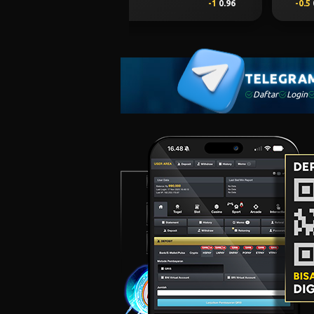
0.75
0.82
-0.75
TELEGRA
Daftar
Login