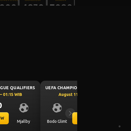
898
4372
5838
7/8/2026
7/8/2026
7/8/2026
OTBALL F24 ELITE CLUB FRIENDLY
August 8, 2026 — 10:00 WIB
1 : 1
Next
BET NOW
 Monaco
e-Liverpool