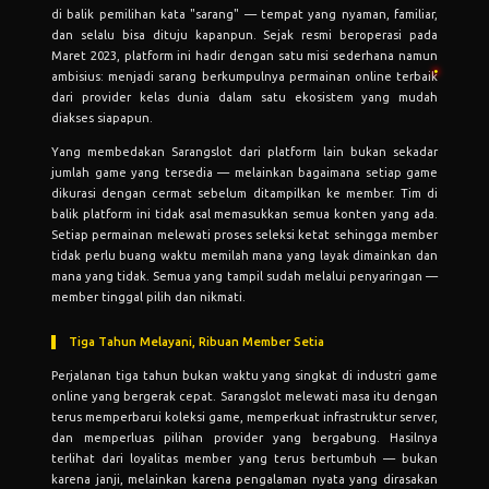
di balik pemilihan kata "sarang" — tempat yang nyaman, familiar,
dan selalu bisa dituju kapanpun. Sejak resmi beroperasi pada
Maret 2023, platform ini hadir dengan satu misi sederhana namun
ambisius: menjadi sarang berkumpulnya permainan online terbaik
dari provider kelas dunia dalam satu ekosistem yang mudah
diakses siapapun.
Yang membedakan Sarangslot dari platform lain bukan sekadar
jumlah game yang tersedia — melainkan bagaimana setiap game
dikurasi dengan cermat sebelum ditampilkan ke member. Tim di
balik platform ini tidak asal memasukkan semua konten yang ada.
Setiap permainan melewati proses seleksi ketat sehingga member
tidak perlu buang waktu memilah mana yang layak dimainkan dan
mana yang tidak. Semua yang tampil sudah melalui penyaringan —
member tinggal pilih dan nikmati.
Tiga Tahun Melayani, Ribuan Member Setia
Perjalanan tiga tahun bukan waktu yang singkat di industri game
online yang bergerak cepat. Sarangslot melewati masa itu dengan
terus memperbarui koleksi game, memperkuat infrastruktur server,
dan memperluas pilihan provider yang bergabung. Hasilnya
terlihat dari loyalitas member yang terus bertumbuh — bukan
karena janji, melainkan karena pengalaman nyata yang dirasakan