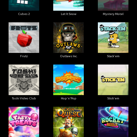
Cubes 2
Let It Snow
Mystery Motel
Frutz
Outlaws Inc.
Stack'em
Toshi Video Club
Hop'n'Pop
Stick'em