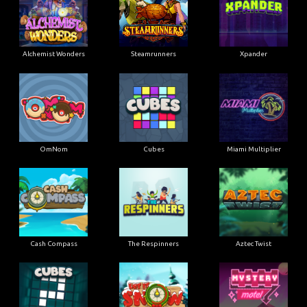
Alchemist Wonders
Steamrunners
Xpander
OmNom
Cubes
Miami Multiplier
Cash Compass
The Respinners
Aztec Twist