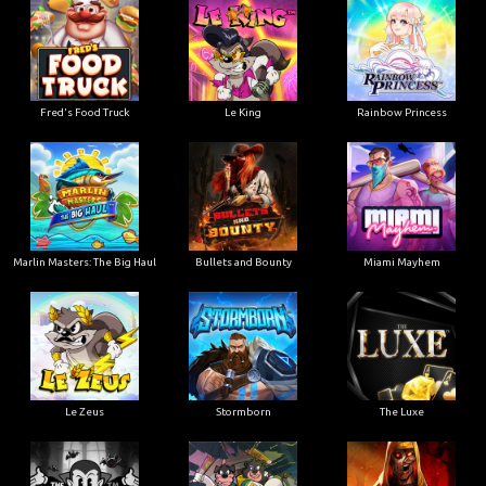
Le King
Fred's Food Truck
Rainbow Princess
Marlin Masters: The Big Haul
Bullets and Bounty
Miami Mayhem
Le Zeus
Stormborn
The Luxe