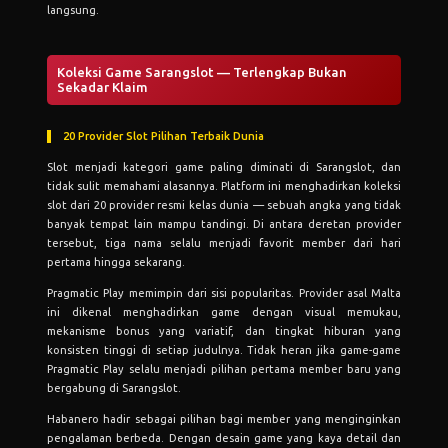
langsung.
Koleksi Game Sarangslot — Terlengkap Bukan
Sekadar Klaim
20 Provider Slot Pilihan Terbaik Dunia
Slot menjadi kategori game paling diminati di Sarangslot, dan
tidak sulit memahami alasannya. Platform ini menghadirkan koleksi
slot dari 20 provider resmi kelas dunia — sebuah angka yang tidak
banyak tempat lain mampu tandingi. Di antara deretan provider
tersebut, tiga nama selalu menjadi favorit member dari hari
pertama hingga sekarang.
Pragmatic Play memimpin dari sisi popularitas. Provider asal Malta
ini dikenal menghadirkan game dengan visual memukau,
mekanisme bonus yang variatif, dan tingkat hiburan yang
konsisten tinggi di setiap judulnya. Tidak heran jika game-game
Pragmatic Play selalu menjadi pilihan pertama member baru yang
bergabung di Sarangslot.
Habanero hadir sebagai pilihan bagi member yang menginginkan
pengalaman berbeda. Dengan desain game yang kaya detail dan