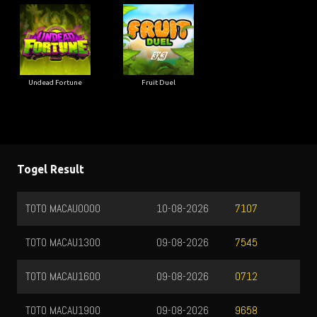
Undead Fortune
Fruit Duel
Togel Result
TOTO MACAU0000
10-08-2026
7107
TOTO MACAU1300
09-08-2026
7545
TOTO MACAU1600
09-08-2026
0712
TOTO MACAU1900
09-08-2026
9658