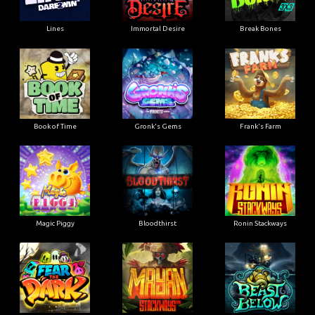
Lines
Immortal Desire
Break Bones
Book of Time
Gronk's Gems
Frank's Farm
Magic Piggy
Bloodthirst
Ronin Stackways