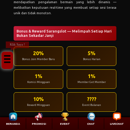
mendapatkan pengalaman bermain yang lebih dinamis —
melibatkan keputusan real-time yang membuat setiap sesi terasa
unik dan tidak monoton.
Bonus & Reward Sarangslot — Melimpah Setiap Hari
Bukan Sekadar Janji
Klik Saya !
20%
5%
Bonus Join Member Baru
Bonus Harian
1%
1%
Komisi Mingguan
Member Get Member
10%
????
Reward Mingguan
Event Bulanan
Bonus Join 20% — Sambutan Nyata untuk Member Baru
BERANDA
PROMOSI
EVENT
CHAT
LIVECHAT
Bergabung di Sarangslot langsung terasa berbeda sejak hari