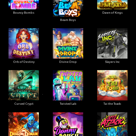
Bouncy Bombs
Dawn of Kings
Beam Boys
Orb of Destiny
Divine Drop
Slayers Inc
Cursed Crypt
Twisted Lab
Tai the Toadc