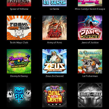
Spear of Athena
Le Santa
Miss Candys Sweet Escape
Toshi Ways Club
Army of Ares
Jaws of Justice
Donny & Danny
Zeus Ze Zecond
Le Fisherman