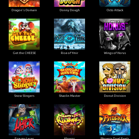
Dragon's Domain
Donny Dough
Octo Attack
Get the CHEESE
Rise of Ymir
Wings of Horus
Snow Slingers
Shaolin Master
Donut Division
Fire my Laser
Klowns
Phoenix Duel Reels