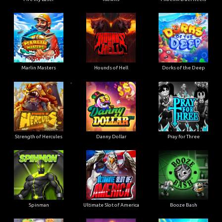
Marlin Masters
Hounds of Hell
Dorks of the Deep
Strength of Hercules
Danny Dollar
Pray for Three
Ultimate Slot of America
Booze Bash
Spinman