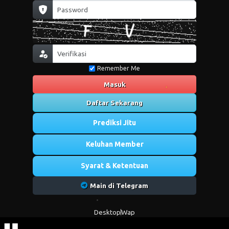
Remember Me
Masuk
Daftar Sekarang
Prediksi Jitu
Keluhan Member
Syarat & Ketentuan
Main di Telegram
Desktop
Wap