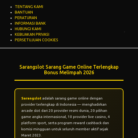
TENTANG KAMI
BANTUAN
PERATURAN
INFORMASI BANK
HUBUNGI KAMI
KEBIJAKAN PRIVASI
PERSETUJUAN COOKIES
Sarangslot Sarang Game Online Terlengkap
Bonus Melimpah 2026
Sarangslot
adalah sarang game online dengan
provider terlengkap di Indonesia — menghadirkan
arcade slot dari 20 provider resmi dunia, 20 pilihan
game angka internasional, 10 provider live casino, 4
platform sport, serta program reward cashback dan
komisi mingguan untuk seluruh member aktif sejak
Maret 2023.