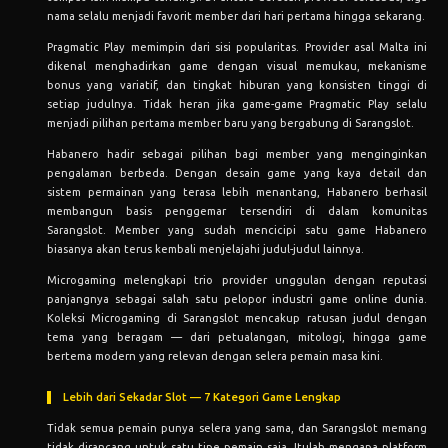
nama selalu menjadi favorit member dari hari pertama hingga sekarang.
Pragmatic Play memimpin dari sisi popularitas. Provider asal Malta ini
dikenal menghadirkan game dengan visual memukau, mekanisme
bonus yang variatif, dan tingkat hiburan yang konsisten tinggi di
setiap judulnya. Tidak heran jika game-game Pragmatic Play selalu
menjadi pilihan pertama member baru yang bergabung di Sarangslot.
Habanero hadir sebagai pilihan bagi member yang menginginkan
pengalaman berbeda. Dengan desain game yang kaya detail dan
sistem permainan yang terasa lebih menantang, Habanero berhasil
membangun basis penggemar tersendiri di dalam komunitas
Sarangslot. Member yang sudah mencicipi satu game Habanero
biasanya akan terus kembali menjelajahi judul-judul lainnya.
Microgaming melengkapi trio provider unggulan dengan reputasi
panjangnya sebagai salah satu pelopor industri game online dunia.
Koleksi Microgaming di Sarangslot mencakup ratusan judul dengan
tema yang beragam — dari petualangan, mitologi, hingga game
bertema modern yang relevan dengan selera pemain masa kini.
Lebih dari Sekadar Slot — 7 Kategori Game Lengkap
Tidak semua pemain punya selera yang sama, dan Sarangslot memang
tidak dirancang untuk satu tipe pemain saja. Itulah mengapa platform