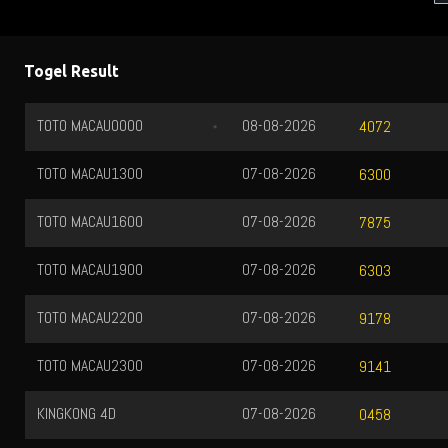
Togel Result
TOTO MACAU0000
08-08-2026
4072
TOTO MACAU1300
07-08-2026
6300
TOTO MACAU1600
07-08-2026
7875
TOTO MACAU1900
07-08-2026
6303
TOTO MACAU2200
07-08-2026
9178
TOTO MACAU2300
07-08-2026
9141
KINGKONG 4D
07-08-2026
0458