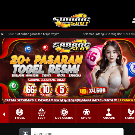
t online gacor dan terpercaya!!
Selamat Datang Di Sarangslot, situs slot online gacor 
TOGEL
SLOT
LIVE CASINO
SPORT
ARCADE
SABU