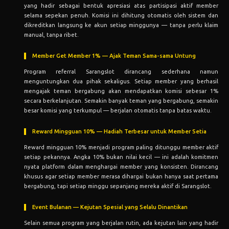
yang hadir sebagai bentuk apresiasi atas partisipasi aktif member
selama sepekan penuh. Komisi ini dihitung otomatis oleh sistem dan
dikreditkan langsung ke akun setiap minggunya — tanpa perlu klaim
manual, tanpa ribet.
Member Get Member 1% — Ajak Teman Sama-sama Untung
Program referral Sarangslot dirancang sederhana namun
menguntungkan dua pihak sekaligus. Setiap member yang berhasil
mengajak teman bergabung akan mendapatkan komisi sebesar 1%
secara berkelanjutan. Semakin banyak teman yang bergabung, semakin
besar komisi yang terkumpul — berjalan otomatis tanpa batas waktu.
Reward Mingguan 10% — Hadiah Terbesar untuk Member Setia
Reward mingguan 10% menjadi program paling ditunggu member aktif
setiap pekannya. Angka 10% bukan nilai kecil — ini adalah komitmen
nyata platform dalam menghargai member yang konsisten. Dirancang
khusus agar setiap member merasa dihargai bukan hanya saat pertama
bergabung, tapi setiap minggu sepanjang mereka aktif di Sarangslot.
Event Bulanan — Kejutan Spesial yang Selalu Dinantikan
Selain semua program yang berjalan rutin, ada kejutan lain yang hadir