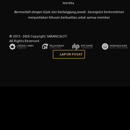
mereka.
Bermainlah dengan bijak dan bertanggung jawab. Sarangslot berkomitmen
menyediakan hiburan berkualitas untuk semua member.
© 2015 - 2026 Copyright SARANGSLOT.
All Rights Reserved.
LAPOR PUSAT