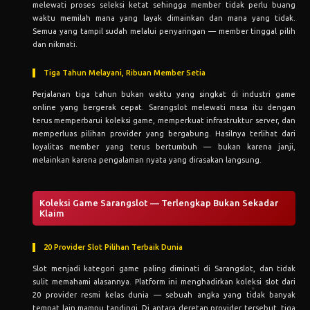
melewati proses seleksi ketat sehingga member tidak perlu buang
waktu memilah mana yang layak dimainkan dan mana yang tidak.
Semua yang tampil sudah melalui penyaringan — member tinggal pilih
dan nikmati.
Tiga Tahun Melayani, Ribuan Member Setia
Perjalanan tiga tahun bukan waktu yang singkat di industri game
online yang bergerak cepat. Sarangslot melewati masa itu dengan
terus memperbarui koleksi game, memperkuat infrastruktur server, dan
memperluas pilihan provider yang bergabung. Hasilnya terlihat dari
loyalitas member yang terus bertumbuh — bukan karena janji,
melainkan karena pengalaman nyata yang dirasakan langsung.
Koleksi Game Sarangslot — Terlengkap Bukan Sekadar
Klaim
20 Provider Slot Pilihan Terbaik Dunia
Slot menjadi kategori game paling diminati di Sarangslot, dan tidak
sulit memahami alasannya. Platform ini menghadirkan koleksi slot dari
20 provider resmi kelas dunia — sebuah angka yang tidak banyak
tempat lain mampu tandingi. Di antara deretan provider tersebut, tiga