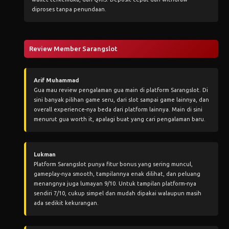
diproses tanpa penundaan.
Review Member Sarangslot
Arif Muhammad
Gua mau review pengalaman gua main di platform Sarangslot. Di
sini banyak pilihan game seru, dari slot sampai game lainnya, dan
overall experience-nya beda dari platform lainnya. Main di sini
menurut gua worth it, apalagi buat yang cari pengalaman baru.
Lukman
Platform Sarangslot punya fitur bonus yang sering muncul,
gameplay-nya smooth, tampilannya enak dilihat, dan peluang
menangnya juga lumayan 9/10. Untuk tampilan platform-nya
sendiri 7/10, cukup simpel dan mudah dipakai walaupun masih
ada sedikit kekurangan.