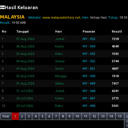
Hasil Keluaran
MALAYSIA
Website:
www.malaysialottery.net
, Hari:
Setiap Hari
, Tutup:
18:30
Result:
19:00 WIB
No
Tanggal
Hari
Pasaran
Result
1
07 Aug 2026
Jumat
MY - 055
7218
2
06 Aug 2026
Kamis
MY - 054
4549
3
05 Aug 2026
Rabu
MY - 053
1592
4
04 Aug 2026
Selasa
MY - 052
3744
5
03 Aug 2026
Senin
MY - 051
4697
6
02 Aug 2026
Minggu
MY - 050
1318
7
01 Aug 2026
Sabtu
MY - 049
7417
8
31 Jul 2026
Jumat
MY - 048
6241
9
30 Jul 2026
Kamis
MY - 047
2773
10
29 Jul 2026
Rabu
MY - 046
5361
First
1
2
3
4
5
6
7
8
9
10
11
12
13
14
15
(
)