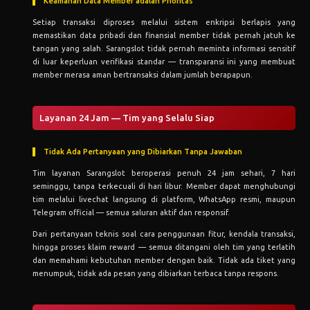
Keamanan Data Member adalah Prioritas
Setiap transaksi diproses melalui sistem enkripsi berlapis yang
memastikan data pribadi dan finansial member tidak pernah jatuh ke
tangan yang salah. Sarangslot tidak pernah meminta informasi sensitif
di luar keperluan verifikasi standar — transparansi ini yang membuat
member merasa aman bertransaksi dalam jumlah berapapun.
Layanan 24 Jam — Tim yang Selalu Siap
Tidak Ada Pertanyaan yang Dibiarkan Tanpa Jawaban
Tim layanan Sarangslot beroperasi penuh 24 jam sehari, 7 hari
seminggu, tanpa terkecuali di hari libur. Member dapat menghubungi
tim melalui livechat langsung di platform, WhatsApp resmi, maupun
Telegram official — semua saluran aktif dan responsif.
Dari pertanyaan teknis soal cara penggunaan fitur, kendala transaksi,
hingga proses klaim reward — semua ditangani oleh tim yang terlatih
dan memahami kebutuhan member dengan baik. Tidak ada tiket yang
menumpuk, tidak ada pesan yang dibiarkan terbaca tanpa respons.