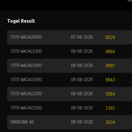
Togel Result
TOTO MACAU0000
07-08-2026
6529
TOTO MACAU1300
06-08-2026
9894
TOTO MACAU1600
06-08-2026
0597
TOTO MACAU1900
06-08-2026
5843
TOTO MACAU2200
06-08-2026
3064
TOTO MACAU2300
06-08-2026
1391
KINGKONG 4D
06-08-2026
2624