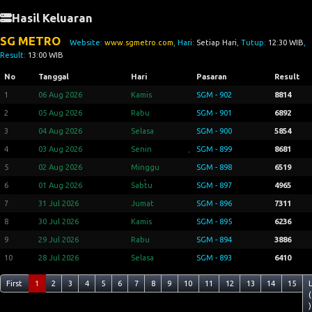
Hasil Keluaran
SG METRO
Website:
www.sgmetro.com
, Hari:
Setiap Hari
, Tutup:
12:30 WIB
,
Result:
13:00 WIB
No
Tanggal
Hari
Pasaran
Result
1
06 Aug 2026
Kamis
SGM - 902
8814
2
05 Aug 2026
Rabu
SGM - 901
6892
3
04 Aug 2026
Selasa
SGM - 900
5854
4
03 Aug 2026
Senin
SGM - 899
8681
5
02 Aug 2026
Minggu
SGM - 898
6519
6
01 Aug 2026
Sabtu
SGM - 897
4965
7
31 Jul 2026
Jumat
SGM - 896
7311
8
30 Jul 2026
Kamis
SGM - 895
6236
9
29 Jul 2026
Rabu
SGM - 894
3886
10
28 Jul 2026
Selasa
SGM - 893
6410
First
1
2
3
4
5
6
7
8
9
10
11
12
13
14
15
(
)