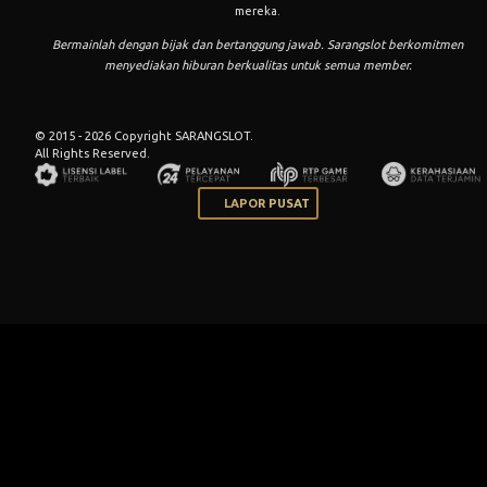
mereka.
Bermainlah dengan bijak dan bertanggung jawab. Sarangslot berkomitmen
menyediakan hiburan berkualitas untuk semua member.
© 2015 - 2026 Copyright SARANGSLOT.
All Rights Reserved.
LAPOR PUSAT