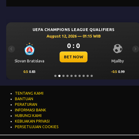
UEFA CHAMPIONS LEAGUE QUALIFIERS
August 12, 2026 — 01:15 WIB
0 : 0
Previous
Ne
BET NOW
Slovan Bratislava
Mjallby
0.5
0.83
-0.5
0.99
TENTANG KAMI
BANTUAN
PERATURAN
INFORMASI BANK
HUBUNGI KAMI
KEBIJAKAN PRIVASI
PERSETUJUAN COOKIES