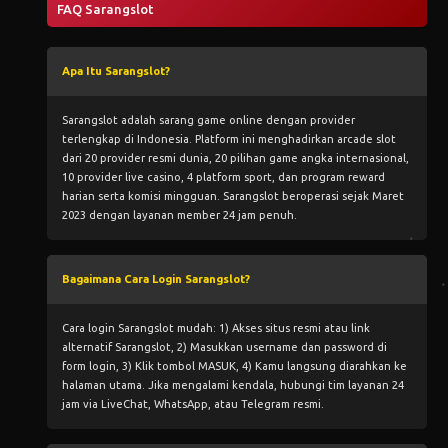
FAQ Sarangslot
Apa Itu Sarangslot?
Sarangslot adalah sarang game online dengan provider
terlengkap di Indonesia. Platform ini menghadirkan arcade slot
dari 20 provider resmi dunia, 20 pilihan game angka internasional,
10 provider live casino, 4 platform sport, dan program reward
harian serta komisi mingguan. Sarangslot beroperasi sejak Maret
2023 dengan layanan member 24 jam penuh.
Bagaimana Cara Login Sarangslot?
Cara login Sarangslot mudah: 1) Akses situs resmi atau link
alternatif Sarangslot, 2) Masukkan username dan password di
form login, 3) Klik tombol MASUK, 4) Kamu langsung diarahkan ke
halaman utama. Jika mengalami kendala, hubungi tim layanan 24
jam via LiveChat, WhatsApp, atau Telegram resmi.