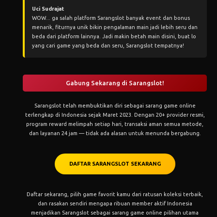
Uci Sudrajat
WOW... ga salah platform Sarangslot banyak event dan bonus
menarik, fiturnya unik bikin pengalaman main jadi lebih seru dan
beda dari platform lainnya. Jadi makin betah main disini, buat lo
yang cari game yang beda dan seru, Sarangslot tempatnya!
Gabung Sekarang di Sarangslot!
Sarangslot telah membuktikan diri sebagai sarang game online
terlengkap di Indonesia sejak Maret 2023. Dengan 20+ provider resmi,
program reward melimpah setiap hari, transaksi aman semua metode,
dan layanan 24 jam — tidak ada alasan untuk menunda bergabung.
DAFTAR SARANGSLOT SEKARANG
Daftar sekarang, pilih game favorit kamu dari ratusan koleksi terbaik,
dan rasakan sendiri mengapa ribuan member aktif Indonesia
menjadikan Sarangslot sebagai sarang game online pilihan utama