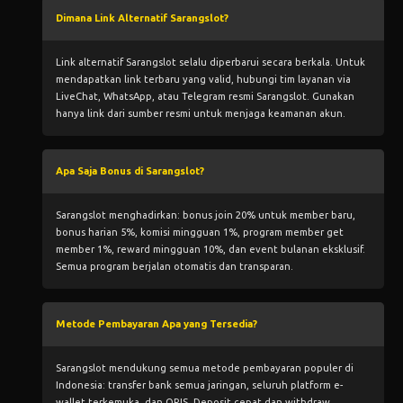
Dimana Link Alternatif Sarangslot?
Link alternatif Sarangslot selalu diperbarui secara berkala. Untuk
mendapatkan link terbaru yang valid, hubungi tim layanan via
LiveChat, WhatsApp, atau Telegram resmi Sarangslot. Gunakan
hanya link dari sumber resmi untuk menjaga keamanan akun.
Apa Saja Bonus di Sarangslot?
Sarangslot menghadirkan: bonus join 20% untuk member baru,
bonus harian 5%, komisi mingguan 1%, program member get
member 1%, reward mingguan 10%, dan event bulanan eksklusif.
Semua program berjalan otomatis dan transparan.
Metode Pembayaran Apa yang Tersedia?
Sarangslot mendukung semua metode pembayaran populer di
Indonesia: transfer bank semua jaringan, seluruh platform e-
wallet terkemuka, dan QRIS. Deposit cepat dan withdraw