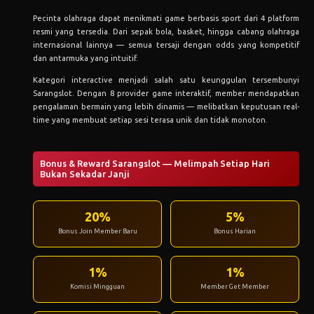
Pecinta olahraga dapat menikmati game berbasis sport dari 4 platform
resmi yang tersedia. Dari sepak bola, basket, hingga cabang olahraga
internasional lainnya — semua tersaji dengan odds yang kompetitif
dan antarmuka yang intuitif.
Kategori interactive menjadi salah satu keunggulan tersembunyi
Sarangslot. Dengan 8 provider game interaktif, member mendapatkan
pengalaman bermain yang lebih dinamis — melibatkan keputusan real-
time yang membuat setiap sesi terasa unik dan tidak monoton.
Bonus & Reward Sarangslot — Melimpah Setiap Hari
Bukan Sekadar Janji
20%
5%
Bonus Join Member Baru
Bonus Harian
1%
1%
Komisi Mingguan
Member Get Member