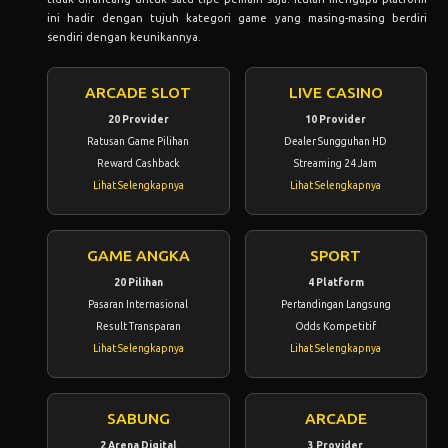
ini hadir dengan tujuh kategori game yang masing-masing berdiri
sendiri dengan keunikannya.
ARCADE SLOT
LIVE CASINO
20 Provider
10 Provider
Ratusan Game Pilihan
Dealer Sungguhan HD
Reward Cashback
Streaming 24 Jam
Lihat Selengkapnya
Lihat Selengkapnya
GAME ANGKA
SPORT
20 Pilihan
4 Platform
Pasaran Internasional
Pertandingan Langsung
Result Transparan
Odds Kompetitif
Lihat Selengkapnya
Lihat Selengkapnya
SABUNG
ARCADE
2 Arena Digital
3 Provider